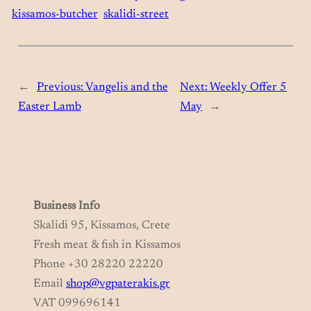
kissamos-butcher
skalidi-street
←
Previous:
Vangelis and the
Next:
Weekly Offer 5
Easter Lamb
May
→
Business Info
Skalidi 95, Kissamos, Crete
Fresh meat & fish in Kissamos
Phone +30 28220 22220
Email
shop@vgpaterakis.gr
VAT 099696141